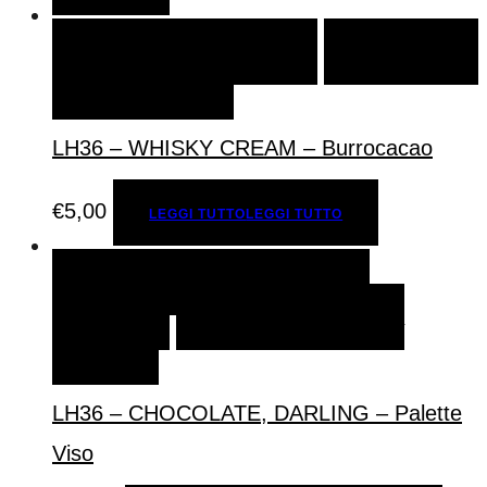
LEGGI TUTTO
LEGGI TUTTO
AGGIUNGI ALLA
LISTA DEI DESIDERI
LH36 – WHISKY CREAM – Burrocacao
€
5,00
LEGGI TUTTO
LEGGI TUTTO
AGGIUNGI AL CARRELLO
AGGIUNGI AL
CARRELLO
AGGIUNGI ALLA LISTA DEI
DESIDERI
LH36 – CHOCOLATE, DARLING – Palette
Viso