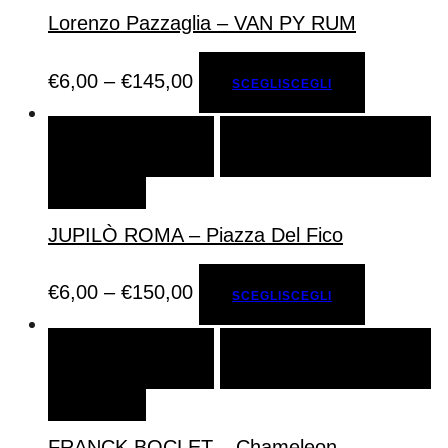
Lorenzo Pazzaglia – VAN PY RUM
€
6,00
–
€
145,00
SCEGLI
SCEGLI
SCEGLI
SCEGLI
AGGIUNGI ALLA LISTA DEI
DESIDERI
JUPILÒ ROMA – Piazza Del Fico
€
6,00
–
€
150,00
SCEGLI
SCEGLI
SCEGLI
SCEGLI
AGGIUNGI ALLA LISTA DEI
DESIDERI
FRANCK BOCLET – Chameleon