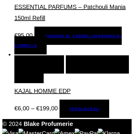
ESSENTIAL PARFUMS – Patchouli Mania
150ml Refill
€
95,00
AGGIUNGI AL CARRELLO
AGGIUNGI AL
CARRELLO
SCEGLI
SCEGLI
AGGIUNGI ALLA LISTA DEI
DESIDERI
KAJAL HOMME EDP
€
6,00
–
€
199,00
SCEGLI
SCEGLI
© 2024
Blake Profumerie