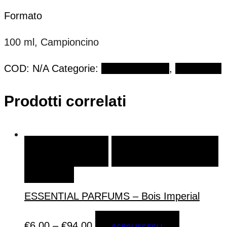
Formato
100 ml, Campioncino
COD:
N/A
Categorie:
Eau de Parfum
,
SOSPIRO
Prodotti correlati
SCEGLI
SCEGLI
AGGIUNGI ALLA LISTA DEI
DESIDERI
ESSENTIAL PARFUMS – Bois Imperial
€
6,00
–
€
94,00
SCEGLI
SCEGLI