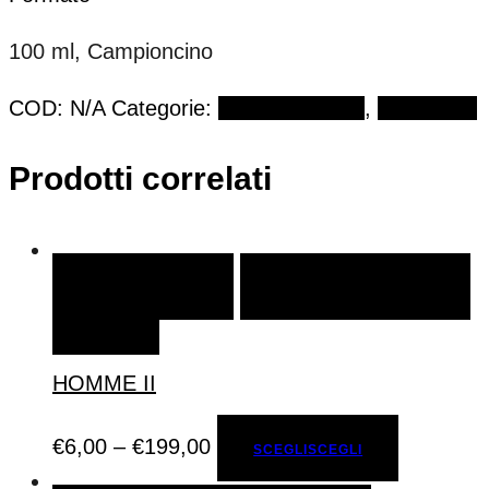
100 ml, Campioncino
COD:
N/A
Categorie:
Eau de Parfum
,
SOSPIRO
Prodotti correlati
SCEGLI
SCEGLI
AGGIUNGI ALLA LISTA DEI
DESIDERI
HOMME II
€
6,00
–
€
199,00
SCEGLI
SCEGLI