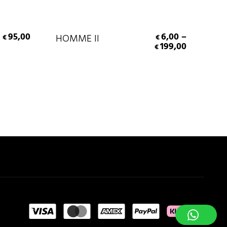
ES
PA
Scegli
95,00
6,00
–
HOMME II
Pat
€
€
199,00
€