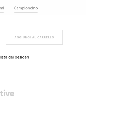
 ml
Campioncino
 - Cypress Shadow quantità
AGGIUNGI AL CARRELLO
lista dei desideri
tive