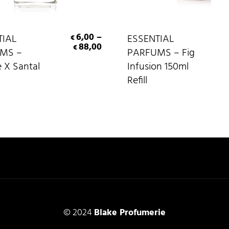
Scegli
Aggiungi Al Carrello
6,00
–
TIAL
ESSENTIAL
€
88,00
€
MS –
PARFUMS – Fig
 X Santal
Infusion 150ml
Refill
© 2024
Blake Profumerie