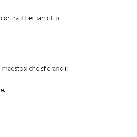
ncontra il bergamotto
i maestosi che sfiorano il
e.