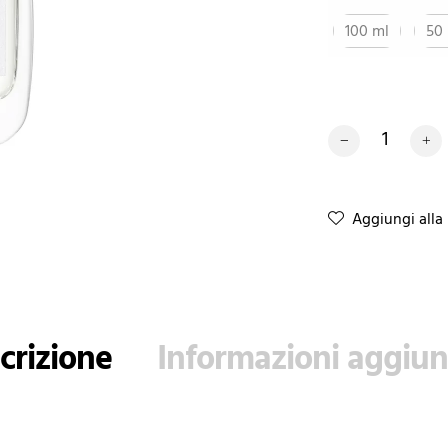
100 ml
50
L’Atelier Parfum
Aggiungi alla 
crizione
Informazioni aggiun