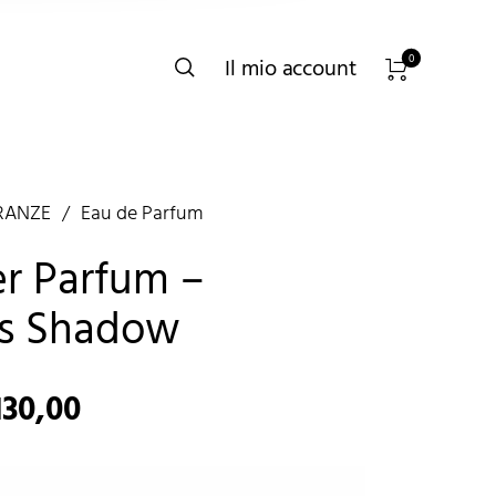
0
Il mio account
RANZE
/
Eau de Parfum
er Parfum –
ss Shadow
130,00