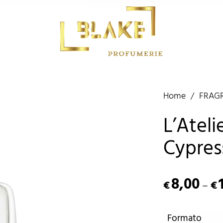
Home
/
FRAG
L’Ateli
Cypre
8,00
–
€
€
Formato