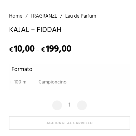
Home
/
FRAGRANZE
/
Eau de Parfum
KAJAL – FIDDAH
10,00
199,00
€
€
–
Formato
100 ml
Campioncino
KAJAL - FIDDAH quantità
AGGIUNGI AL CARRELLO