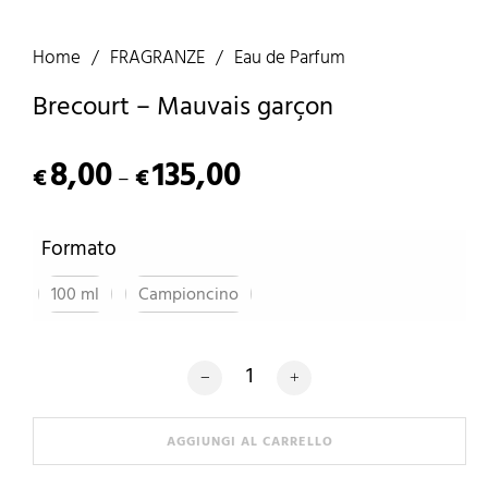
Home
/
FRAGRANZE
/
Eau de Parfum
Brecourt – Mauvais garçon
8,00
135,00
€
€
–
Formato
100 ml
Campioncino
Brecourt - Mauvais garçon quantità
AGGIUNGI AL CARRELLO