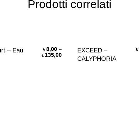
Prodotti correlati
Scegli
Scegli
8,00
–
rt – Eau
EXCEED –
€
€
135,00
€
CALYPHORIA