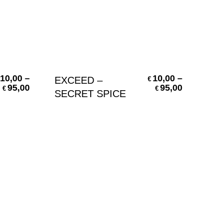
Scegli
10,00
–
10,00
–
EXCEED –
EX
€
95,00
95,00
€
€
SECRET SPICE
BE