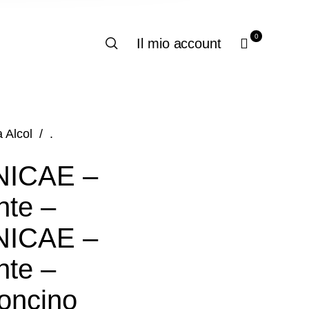
0
Il mio account
 Alcol
/
.
ICAE –
nte –
ICAE –
nte –
oncino