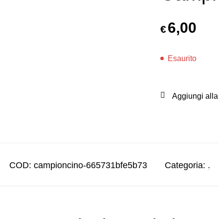
6,00
€
Esaurito
Aggiungi alla 
COD:
campioncino-665731bfe5b73
Categoria:
.