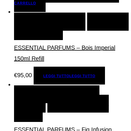
CARRELLO
LEGGI TUTTO
LEGGI TUTTO
AGGIUNGI ALLA
LISTA DEI DESIDERI
ESSENTIAL PARFUMS – Bois Imperial
150ml Refill
€
95,00
LEGGI TUTTO
LEGGI TUTTO
AGGIUNGI AL CARRELLO
AGGIUNGI AL
CARRELLO
AGGIUNGI ALLA LISTA DEI
DESIDERI
ESSENTIAL PARFUMS – Fig Infusion