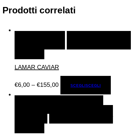
Prodotti correlati
SCEGLI
SCEGLI
AGGIUNGI ALLA LISTA DEI
DESIDERI
LAMAR CAVIAR
€
6,00
–
€
155,00
SCEGLI
SCEGLI
AGGIUNGI AL CARRELLO
AGGIUNGI AL
CARRELLO
AGGIUNGI ALLA LISTA DEI
DESIDERI