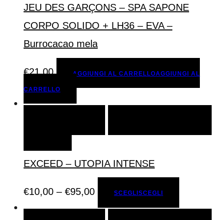
JEU DES GARÇONS – SPA SAPONE
CORPO SOLIDO + LH36 – EVA –
Burrocacao mela
€
21,00
AGGIUNGI AL CARRELLO
AGGIUNGI AL
CARRELLO
SCEGLI
SCEGLI
AGGIUNGI ALLA LISTA DEI
DESIDERI
EXCEED – UTOPIA INTENSE
€
10,00
–
€
95,00
SCEGLI
SCEGLI